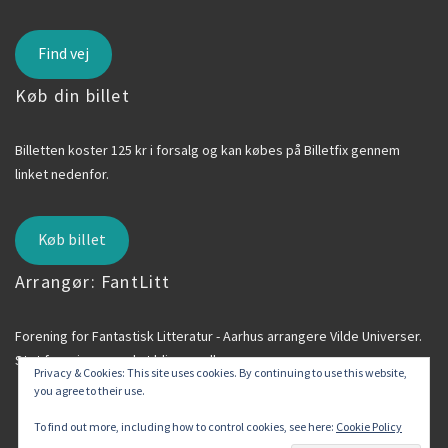
Find vej
Køb din billet
Billetten koster 125 kr i forsalg og kan købes på Billetfix gennem
linket nedenfor.
Køb billet
Arrangør: FantLitt
Forening for Fantastisk Litteratur - Aarhus arrangere Vilde Universer.
Støt foreningen ved at blive medlem.
Privacy & Cookies: This site uses cookies. By continuing to use this website,
you agree to their use.
Bliv medlem af FantLitt
To find out more, including how to control cookies, see here:
Cookie Policy