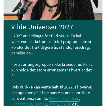
Vilde Universer 2027
I 2027 er vi tilbage for fuld skrue: En hel
weekend i et kulturhus, fuldt program som vi
kender det fra tidligere år, stande, foredrag,
paneller osv.
For at arrangørgruppen ikke brænder ud kan vi
kun holde det store arrangement hvert andet
år.
Hvis du ikke kan vente helt til 2027, så overvej
at tage med på af de andre skønne nordiske
conventions, som fx:
Swecon/Lundcon
,
Fantasticon
,
Norcon
,
Åcon
,
Fincon
osv.